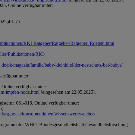
25. Online verfügbar unter:
025;4:1-75.
ublikationen/RKI-Ratgeber/Ratgeber/Ratgeber_Roeteln.html
lles/Publikationen/RKI-
.de/pk/magazin/familie/baby-kleinkind/der-nestschutz-bei-babys/
erfügbar unter:
 Online verfügbar unter:
zum-impfen-node.html
[eingesehen am 22.05.2025].
sternr. 061-016. Online verfügbar unter:
5].
.basg.gv.at/konsumentinnen/wissenswertes-ueber-
gsprogramm der WHO. Bundesgesundheitsblatt Gesundheitsforschung