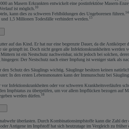
000 an Masern Erkrankten entwickelt eine postinfektiöse Masern-Enzep
10
erlauf ist möglich.
14
Röteln, kann dies zu schweren Fehlbildungen des Ungeborenen führen.
15
und 1,5 Millionen Todesfälle verhindert werden.
tter auf das Kind. Er hat nur eine begrenzte Dauer, da die Antikörpe
 sie geimpft ist. Doch nicht gegen alle Infektionskrankheiten werden 
üttern ist ein Nestschutz nachweisbar, nicht jedoch bei solchen, dere
ngegen: Der Nestschutz nach einer Impfung ist weniger stark als nach
r den Schutz des Säuglings wichtig. Säuglinge besitzen keinen natürli
utet: In den ersten Lebensmonaten kann der Immunschutz bei Säuglinge
 Infektionskrankheiten oder vor schweren Krankheitsverläufen schütze
n Impfstatus zu überprüfen, um vor allem Impflücken bezogen auf Mase
18
gegeben werden dürfen.
“
abwehr überlasten. Durch Kombinationsimpfstoffe kann die Zahl der er
oder Antigene im Impfstoff hat sich heutzutage im Vergleich zu früher d