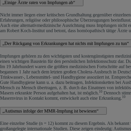
„Einige Ärzte raten von Impfungen ab“
Nicht immer liegen einer kritischen Grundhaltung gegenüber einzelnen
Erfahrungen, religiöse oder philosophische Überzeugungen beeinflusst
Auch eine alternativmedizinische Ausrichtung muss Impfungen nicht 
am Robert Koch-Institut und betont, dass homöopathisch tätige Ärzte 
„Der Rückgang von Erkrankungen hat nichts mit Impfungen zu tun“
Impfungen gehören zu den wichtigsten und kostengünstigsten medizi
einen wichtigen Baustein für den persönlichen Infektionsschutz dar. 
Im 19 Jahrhundert waren die größten medizinischen Fortschritte auf 
begannen 1 Jahr nach dem letzten großen Cholera-Ausbruch in Deutschl
Trinkwasser-, Lebensmittel- und Handhygiene assoziiert ist. Entsprech
Gute Handhygiene kann u. a. dazu beitragen, Infektionsketten bei Aus
Mensch zu Mensch übertragen, z. B. durch das Einatmen von infektiös
10
Masern erkrankte Person aufgehalten hat, ist möglich.
Dennoch stimmt
10
Masernvirus in Kontakt kommt, entwickelt auch eine Erkrankung.
„Autismus infolge der MMR-Impfung ist bewiesen“
Eine einzelne Studie (n = 12) kommt zu diesem Ergebnis. Als bekannt 
großangelegte internationale Studien. Diese zeigen eindeutig: Autis