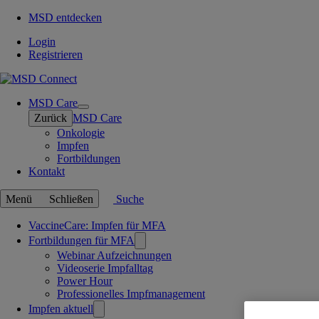
MSD entdecken
Login
Registrieren
MSD Care
Open
Zurück
MSD Care
submenu
Onkologie
Impfen
Fortbildungen
Kontakt
Menü
Schließen
Suche
Verknüpfte
VaccineCare: Impfen für MFA
Fortbildungen für MFA
Seiten
Webinar Aufzeichnungen
Videoserie Impfalltag
Power Hour
Professionelles Impfmanagement
Impfen aktuell