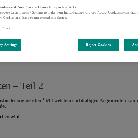
Cookies and Your Privacy Choice Is Important to Us
choose Customize my Settings to make your individualized choices. Accept Cookies means that y
ty Cookies and that you understand this choice.
y Policy
y Settings
Reject Cookies
Acc
en – Teil 2
1
ausforderung werden.
Mit welchen stichhaltigen Argumenten kann
de.