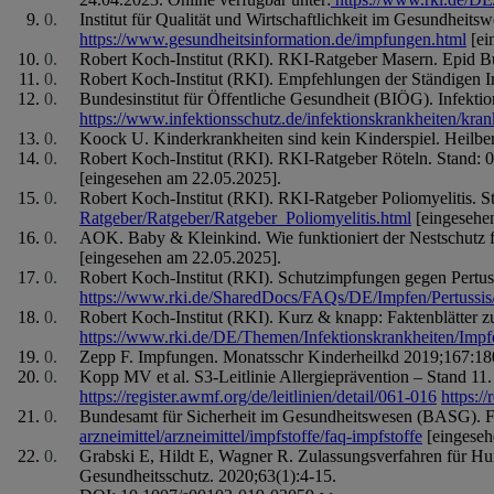
Institut für Qualität und Wirtschaftlichkeit im Gesundhei
https://www.gesundheitsinformation.de/impfungen.html
[ei
Robert Koch-Institut (RKI). RKI-Ratgeber Masern. Epid Bu
Robert Koch-Institut (RKI). Empfehlungen der Ständigen 
Bundesinstitut für Öffentliche Gesundheit (BIÖG). Infektio
https://www.infektionsschutz.de/infektionskrankheiten/kran
Koock U. Kinderkrankheiten sind kein Kinderspiel. Heilb
Robert Koch-Institut (RKI). RKI-Ratgeber Röteln. Stand: 0
[eingesehen am 22.05.2025].
Robert Koch-Institut (RKI). RKI-Ratgeber Poliomyelitis. S
Ratgeber/Ratgeber/Ratgeber_Poliomyelitis.html
[eingesehe
AOK. Baby & Kleinkind. Wie funktioniert der Nestschutz f
[eingesehen am 22.05.2025].
Robert Koch-Institut (RKI). Schutzimpfungen gegen Pertuss
https://www.rki.de/SharedDocs/FAQs/DE/Impfen/Pertussis
Robert Koch-Institut (RKI). Kurz & knapp: Faktenblätter 
https://www.rki.de/DE/Themen/Infektionskrankheiten/Impfe
Zepp F. Impfungen. Monatsschr Kinderheilkd 2019;167:1
Kopp MV et al. S3-Leitlinie Allergieprävention – Stand 1
https://register.awmf.org/de/leitlinien/detail/061-016
https://
Bundesamt für Sicherheit im Gesundheitswesen (BASG). FA
arzneimittel/arzneimittel/impfstoffe/faq-impfstoffe
[eingeseh
Grabski E, Hildt E, Wagner R. Zulassungsverfahren für H
Gesundheitsschutz. 2020;63(1):4-15.