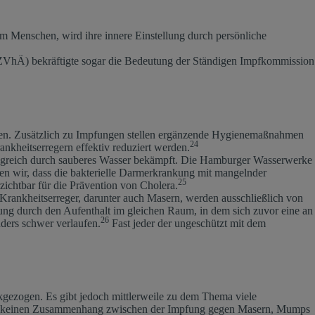
m Menschen, wird ihre innere Einstellung durch persönliche
DZVhÄ) bekräftigte sogar die Bedeutung der Ständigen Impfkommission
ten. Zusätzlich zu Impfungen stellen ergänzende Hygienemaßnahmen
24
nkheitserregern effektiv reduziert werden.
folgreich durch sauberes Wasser bekämpft. Die Hamburger Wasserwerke
n wir, dass die bakterielle Darmerkrankung mit mangelnder
25
ichtbar für die Prävention von Cholera.
rankheitserreger, darunter auch Masern, werden ausschließlich von
ng durch den Aufenthalt im gleichen Raum, in dem sich zuvor eine an
26
ders schwer verlaufen.
Fast jeder der ungeschützt mit dem
kgezogen. Es gibt jedoch mittlerweile zu dem Thema viele
s gibt keinen Zusammenhang zwischen der Impfung gegen Masern, Mumps