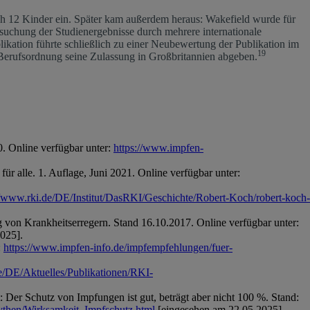
ch 12 Kinder ein. Später kam außerdem heraus: Wakefield wurde für
uchung der Studienergebnisse durch mehrere internationale
kation führte schließlich zu einer Neubewertung der Publikation im
19
Berufsordnung seine Zulassung in Großbritannien abgeben.
0. Online verfügbar unter:
https://www.impfen-
r alle. 1. Auflage, Juni 2021. Online verfügbar unter:
//www.rki.de/DE/Institut/DasRKI/Geschichte/Robert-Koch/robert-koch-
g von Krankheitserregern. Stand 16.10.2017. Online verfügbar unter:
025].
:
https://www.impfen-info.de/impfempfehlungen/fuer-
e/DE/Aktuelles/Publikationen/RKI-
Der Schutz von Impfungen ist gut, beträgt aber nicht 100 %. Stand:
mythen/Wirksamkeit_Impfschutz.html
[eingesehen am 22.05.2025].