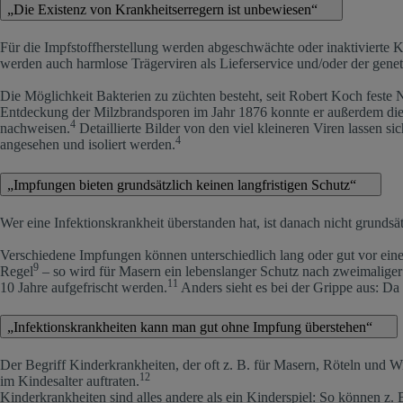
Teil
„Die Existenz von Krankheitserregern ist unbewiesen“
2
Für die Impfstoffherstellung werden abgeschwächte oder inaktivierte K
werden auch harmlose Trägerviren als Lieferservice und/oder der genet
Die Möglichkeit Bakterien zu züchten besteht, seit Robert Koch feste 
Entdeckung der Milzbrandsporen im Jahr 1876 konnte er außerdem die
4
nachweisen.
Detaillierte Bilder von den viel kleineren Viren lassen s
4
angesehen und isoliert werden.
„Impfungen bieten grundsätzlich keinen langfristigen Schutz“
Wer eine Infektionskrankheit überstanden hat, ist danach nicht grunds
Verschiedene Impfungen können unterschiedlich lang oder gut vor eine
9
Regel
– so wird für Masern ein lebenslanger Schutz nach zweimalig
11
10 Jahre aufgefrischt werden.
Anders sieht es bei der Grippe aus: Da 
„Infektionskrankheiten kann man gut ohne Impfung überstehen“
Der Begriff Kinderkrankheiten, der oft z. B. für Masern, Röteln und 
12
im Kindesalter auftraten.
Kinderkrankheiten sind alles andere als ein Kinderspiel: So können z.