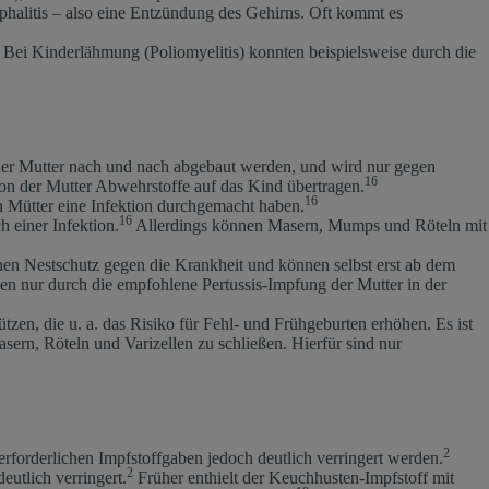
halitis – also eine Entzündung des Gehirns. Oft kommt es
Bei Kinderlähmung (Poliomyelitis) konnten beispielsweise durch die
r der Mutter nach und nach abgebaut werden, und wird nur gegen
16
von der Mutter Abwehrstoffe auf das Kind übertragen.
16
n Mütter eine Infektion durchgemacht haben.
16
 einer Infektion.
Allerdings können Masern, Mumps und Röteln mit
chen Nestschutz gegen die Krankheit und können selbst erst ab dem
n nur durch die empfohlene Pertussis-Impfung der Mutter in der
n, die u. a. das Risiko für Fehl- und Frühgeburten erhöhen. Es ist
rn, Röteln und Varizellen zu schließen. Hierfür sind nur
2
forderlichen Impfstoffgaben jedoch deutlich verringert werden.
2
eutlich verringert.
Früher enthielt der Keuchhusten-Impfstoff mit