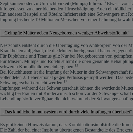
13
Septikämien oder zu Unfruchtbarkeit (Mumps) führen.
Etwa 1 von 1.
infolgedessen zu einer bleibenden Hirnschädigung. Auch ein tödlicher V
Ein anderes Beispiel sind Röteln: Infiziert sich eine Schwangere mit 
Impfung bis heute 19 Millionen Menschen vor einer Lähmung bewahrt 
„Geimpfte Mütter geben Neugeborenen weniger Abwehrstoffe mit“
Nestschutz entsteht durch die Übertragung von Antikörpern von der Mu
Krankheiten aufgebaut, die die Mutter durchgemacht hat oder gegen die
Für Diphtherie und Tetanus gilt: Nur bei Neugeborenen von geimpften M
Für Masern, Mumps und Röteln stimmt die oben genannte Behauptung hi
13
schweren Komplikationen einhergehen.
Bei Keuchhusten ist die Impfung der Mutter in der Schwangerschaft fü
vollendeten 2. Lebensmonat gegen Pertussis geimpft werden. Das bede
17
Schwangerschaft erreicht werden.
Impfungen während der Schwangerschaft können die werdende Mutter vor
wichtig bei Frauen mit Kinderwunsch schon vor der Schwangerschaft de
Lebendimpfstoffe verfügbar, die nicht während der Schwangerschaft 
„Das kindliche Immunsystem wird durch viele Impfungen überlastet
Es gibt keinen Hinweis darauf, dass Kombinationsimpfstoffe die Immun
Die Zahl der bei einer Impfung übertragenen Bestandteile des Erregers 