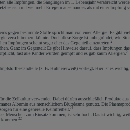
alten alle Impfungen, die Säuglingen im 1. Lebensjahr verabreicht w
etzt es sich mit viel mehr Erregern auseinander, als mit einer Impfung 
gegen bestimmte Stoffe spricht man von einer Allergie. Es gibt viele 
lergie verschlimmern könnte. Doch diese Sorge ist unbegründet, wie St
2
chen Impfungen scheint sogar eher das Gegenteil einzutreten.
höhen. Ganz im Gegenteil: Es gibt Hinweise darauf, dass Impfungen das
2
fpflicht, fast alle Kinder wurden geimpft und es gab kaum Allergien.
n Impfstoffbestandteile (z. B. Hühnereiweiß) vorliegt. Hier ist es wicht
ür die Zellkultur verwendet. Dabei dürfen ausschließlich Produkte au
 humanes Albumin aus menschlichem Blutplasma genutzt. Die Plasmaprodu
21
sorgen für eine generelle Keimfreiheit.
bei Menschen zum Einsatz kommen, ist sehr hoch. Das ist wichtig, wei
22
tz kommen.