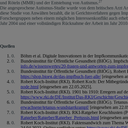
27
und Röteln (MMR) und der Entstehung von Autismus.
Die angesprochene Autismus-Studie wurde von dem britischen Arzt And
diese Studie von Anwälten bezahlt, die in Gerichtsverfahren gegen Impf
Forschergruppen neben einem möglichen Interessenkonflikt auch erheb
Jahr 2004 und einer vollständigen Rücknahme der Arbeit im Jahr 201
Quellen
Böhm et al. Digitale Innovationen in der Impfkommunikati
Bundesinstitut für Öffentliche Gesundheit (BIÖG). Impfsch
info.de/wissenswertes/20-fragen-und-antworten-zum-impfe
Bundesinstitut für Öffentliche Gesundheit (BIÖG), Robert K
https://shop.bioeg.de/das-impfbuch-fuer-alle/
[eingesehen a
Robert Koch-Institut (RKI). Robert Koch: Der Mitbegründe
node.html
[eingesehen am 22.05.2025].
Robert Koch-Institut (RKI). 1901 bis 1910: Erregern auf d
https://www.rki.de/DE/Institut/Das-RKI/Geschichte/Gesc
Bundesinstitut für Öffentliche Gesundheit (BIÖG). Tetanu
erwachsene/tetanus-wundstarrkrampf/
[eingesehen am 22.0
Robert Koch-Institut (RKI). RKI-Ratgeber Keuchhusten (Per
Ratgeber/Ratgeber/Ratgeber_Pertussis.html
[eingesehen am
Robert Koch-Institut (RKI). Faktensandwich zum Thema Wir
24.04.2023. Online verfügbar unter:
https://www.rki.de/DE