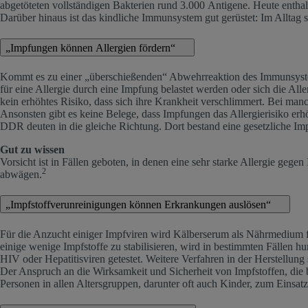
abgetöteten vollständigen Bakterien rund 3.000 Antigene. Heute enth
Darüber hinaus ist das kindliche Immunsystem gut gerüstet: Im Alltag s
„Impfungen können Allergien fördern“
Kommt es zu einer „überschießenden“ Abwehrreaktion des Immunsystems 
für eine Allergie durch eine Impfung belastet werden oder sich die Al
kein erhöhtes Risiko, dass sich ihre Krankheit verschlimmert. Bei man
Ansonsten gibt es keine Belege, dass Impfungen das Allergierisiko er
DDR deuten in die gleiche Richtung. Dort bestand eine gesetzliche Imp
Gut zu wissen
Vorsicht ist in Fällen geboten, in denen eine sehr starke Allergie gege
2
abwägen.
„Impfstoffverunreinigungen können Erkrankungen auslösen“
Für die Anzucht einiger Impfviren wird Kälberserum als Nährmedium f
einige wenige Impfstoffe zu stabilisieren, wird in bestimmten Fällen
HIV oder Hepatitisviren getestet. Weitere Verfahren in der Herstellung 
Der Anspruch an die Wirksamkeit und Sicherheit von Impfstoffen, die 
Personen in allen Altersgruppen, darunter oft auch Kinder, zum Einsa