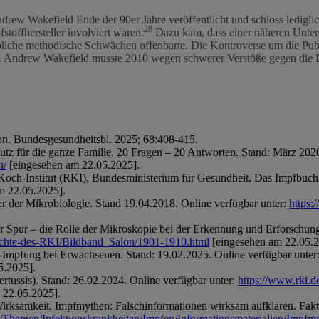
rew Wakefield Ende der 90er Jahre veröffentlicht und schloss ledigli
28
stoffhersteller involviert waren.
Dazu kam, dass einer näheren Unters
liche methodische Schwächen offenbarte. Die Kontroverse um die Publi
0. Andrew Wakefield musste 2010 wegen schwerer Verstöße gegen die 
on. Bundesgesundheitsbl. 2025; 68:408-415.
utz für die ganze Familie. 20 Fragen – 20 Antworten. Stand: März 202
n/
[eingesehen am 22.05.2025].
och-Institut (RKI), Bundesministerium für Gesundheit. Das Impfbuch fü
m 22.05.2025].
r der Mikrobiologie. Stand 19.04.2018. Online verfügbar unter:
https:
er Spur – die Rolle der Mikroskopie bei der Erkennung und Erforschun
hichte-des-RKI/Bildband_Salon/1901-1910.html
[eingesehen am 22.05.2
s-Impfung bei Erwachsenen. Stand: 19.02.2025. Online verfügbar unter
5.2025].
tussis). Stand: 26.02.2024. Online verfügbar unter:
https://www.rki.d
 22.05.2025].
ksamkeit. Impfmythen: Falschinformationen wirksam aufklären. Fakt: 
/Themen/Infektionskrankheiten/Impfen/Informationsmaterialien/Impf