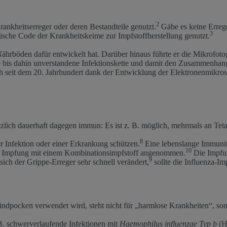
2
rankheitserreger oder deren Bestandteile genutzt.
Gäbe es keine Errege
3
ische Code der Krankheitskeime zur Impfstoffherstellung genutzt.
Nährböden dafür entwickelt hat. Darüber hinaus führte er die Mikrofoto
 bis dahin unverstandene Infektionskette und damit den Zusammenhang
ich seit dem 20. Jahrhundert dank der Entwicklung der Elektronenmikros
ätzlich dauerhaft dagegen immun: Es ist z. B. möglich, mehrmals an Tet
8
r Infektion oder einer Erkrankung schützen.
Eine lebenslange Immunit
10
er Impfung mit einem Kombinationsimpfstoff angenommen.
Die Impfun
9
sich der Grippe-Erreger sehr schnell verändert,
sollte die Influenza-Im
Windpocken verwendet wird, steht nicht für „harmlose Krankheiten“, so
 B. schwerverlaufende Infektionen mit
Haemophilus influenzae Typ b
(H