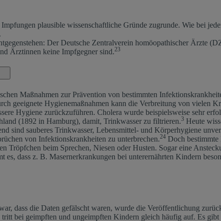
 Impfungen plausible wissenschaftliche Gründe zugrunde. Wie bei jede
.
entgegenstehen: Der Deutsche Zentralverein homöopathischer Ärzte (
23
und Ärztinnen keine Impfgegner sind.
nischen Maßnahmen zur Prävention von bestimmten Infektionskrankhei
Durch geeignete Hygienemaßnahmen kann die Verbreitung von vielen Kra
bessere Hygiene zurückzuführen. Cholera wurde beispielsweise sehr er
3
and (1892 in Hamburg), damit, Trinkwasser zu filtrieren.
Heute wisse
end sind sauberes Trinkwasser, Lebensmittel- und Körperhygiene unverz
24
brüchen von Infektionskrankheiten zu unterbrechen.
Doch bestimmte K
en Tröpfchen beim Sprechen, Niesen oder Husten. Sogar eine Anstecku
 es, dass z. B. Masernerkrankungen bei unterernährten Kindern beson
war, dass die Daten gefälscht waren, wurde die Veröffentlichung zurüc
mus tritt bei geimpften und ungeimpften Kindern gleich häufig auf. E