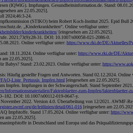
tswesen (IQWiG). Impfungen. Gesundheitsinformation.de. Stand: 08.01.20
ngesehen am 22.05.2025].
ll 2024;46:3-24.
Impfkommission (STIKO) beim Robert Koch-Institut 2025. Epid Bull 2
nsschutz.de. „Kinderkrankheiten“. Online verfügbar unter:
kheitsbilder/kinderkrankheiten/
[eingesehen am 22.05.2025].
erufe. 2021;73(9):28-31. DOI: 10.1007/s00058-021-2086-0.
5.08.2021. Online verfügbar unter:
https://www.rki.de/DE/Aktuelles/P
tand: 18.11.2024. Online verfügbar unter:
https://www.rki.de/DE/Aktue
n am 22.05.2025].
ür Babys? Stand: 23.02.2023. Online verfügbar unter:
https://www.aok
is: Häufig gestellte Fragen und Antworten. Stand 02.12.2024. Online v
/FAQ-Liste_Pertussis_Impfen.html
[eingesehen am 22.05.2025].
zum Impfen. Impfungen in der Schwangerschaft. Stand September 2021.
n/Informationsmaterialien/Faktenblaetter-zum-Impfen/faktenblaetter-
80–182. DOI: 10.1007/s00112-019-0647-y.
1. November 2022. Version 4.0. Überarbeitung von 12/2021. AWMF-Regi
register.awmf.org/de/leitlinien/detail/061-016
[eingesehen am 22.05.202
Q Impfstoffe. Stand 17.05.2024. Online verfügbar unter:
https://www
en am 22.05.2025].
umanimpfstoffe in Deutschland und Europa und das Präqualifizierun