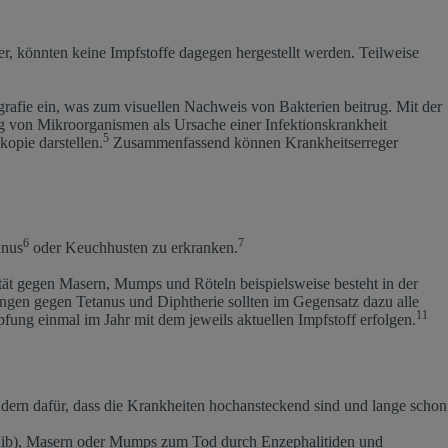
r, könnten keine Impfstoffe dagegen hergestellt werden. Teilweise
grafie ein, was zum visuellen Nachweis von Bakterien beitrug. Mit der
 von Mikroorganismen als Ursache einer Infektionskrankheit
5
kopie darstellen.
Zusammenfassend können Krankheitserreger
6
7
anus
oder Keuchhusten zu erkranken.
ät gegen Masern, Mumps und Röteln beispielsweise besteht in der
gen gegen Tetanus und Diphtherie sollten im Gegensatz dazu alle
11
pfung einmal im Jahr mit dem jeweils aktuellen Impfstoff erfolgen.
ndern dafür, dass die Krankheiten hochansteckend sind und lange schon
ib), Masern oder Mumps zum Tod durch Enzephalitiden und