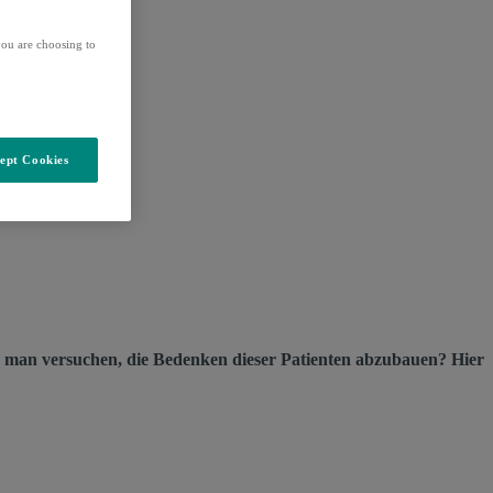
ou are choosing to
ept Cookies
 man versuchen, die Bedenken dieser Patienten abzubauen? Hier