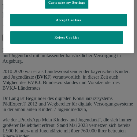
Customize my Settings
Patientenversorgung mit der BVKJ-
PraxisApp „Mein Kinder und
Accept Cookies
Jugendarzt“
Reject Cookies
Dr. med. Martin Lang
Dr. med. Martin Lang ist seit 25 Jahren niedergelassener Kinder-
und Jugendarzt mit umfassender hausärztlicher Versorgung in
Augsburg.
2010-2020 war er als Landesvorsitzender der bayerischen Kinder-
und Jugendärzte (
BVKJ
) verantwortlich, in dieser Zeit auch
Mitglied des BVKJ- Bundesvorstandes und Vorsitzender des
BVKJ- Länderrates.
Dr Lang ist Begründer des digitalen Konsiliararztsystems
PädExpert® 2012 und Wegbereiter für digitale Versorgungssysteme
in der ambulanten Kinder- / Jugendmedizin,
wie der „PraxisApp Mein Kinder- und Jugendarzt“, die sich immer
größerer Beliebtheit erfreut. Stand Mai 2023 vernetzen sich bereits
1.900 Kinder- und Jugendärzte mit über 760.000 ihrer betreuten
Eltern/Kinder.