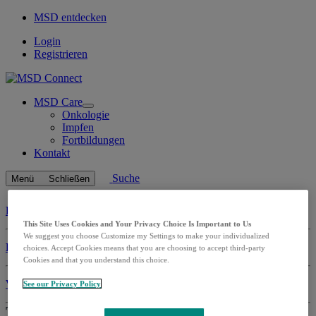
MSD entdecken
Login
Registrieren
MSD Care
Open
Onkologie
submenu
Impfen
Fortbildungen
Kontakt
Suche
Menü
Schließen
Live Online-Fortbildungen: Onkologie
This Site Uses Cookies and Your Privacy Choice Is Important to Us
We suggest you choose Customize my Settings to make your individualized
Live Online-Fortbildungen: Impfen
choices. Accept Cookies means that you are choosing to accept third-party
Cookies and that you understand this choice.
Videoaufzeichnungen: Impfen
See our Privacy Policy
Tipps und Tricks bei der