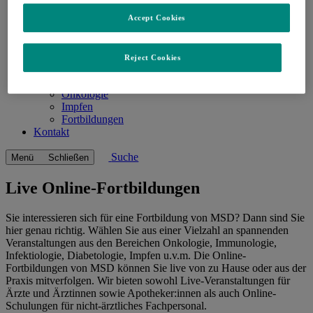
Accept Cookies
Reject Cookies
MSD Care
Open
MSD Care
Zurück
submenu
Onkologie
Impfen
Fortbildungen
Kontakt
Suche
Menü
Schließen
Live Online-Fortbildungen
Sie interessieren sich für eine Fortbildung von MSD? Dann sind Sie
hier genau richtig. Wählen Sie aus einer Vielzahl an spannenden
Veranstaltungen aus den Bereichen Onkologie, Immunologie,
Infektiologie, Diabetologie, Impfen u.v.m. Die Online-
Fortbildungen von MSD können Sie live von zu Hause oder aus der
Praxis mitverfolgen. Wir bieten sowohl Live-Veranstaltungen für
Ärzte und Ärztinnen sowie Apotheker:innen als auch Online-
Schulungen für nicht-ärztliches Fachpersonal.