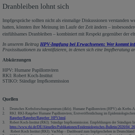
Dranbleiben lohnt sich
Impfgespräche sollten nicht als einmalige Diskussionen verstanden we
hatten, könnten ihre Meinung im Laufe der Zeit ändern – insbesondere
einfühlsames Dranbleiben – kombiniert mit Respekt gegenüber der elte
In unserem Beitrag
HPV-Impfung bei Erwachsenen: Wer kommt infrag
Praxissituationen zu identifizieren, in denen sich eine Impfberatung an
Abkürzungen
HPV: Humane Papillomviren
RKI: Robert Koch-Institut
STIKO: Ständige Impfkommission
Quellen
Deutsches Krebsforschungszentrum (dkfz). Humane Papillomviren (HPV) als Krebs-Aus
RKI. RKI-Ratgeber Humane Papillomviren; Erstveröffentlichung im Epidemiologischen 
Ratgeber/Ratgeber/Ratgeber_HPV.html
.
Robert Koch-Institut (RKI). Ständige Impfkommission. Empfehlungen der Ständigen I
https://www.rki.de/DE/Aktuelles/Publikationen/Epidemiologisches-Bulletin/2026/04_26
Robert Koch Institut (RKI). VacMap – Dashboard zum Impfgeschehen in Deutschland 