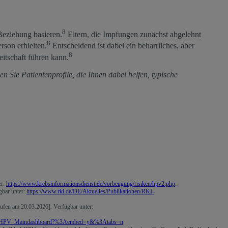
8
 Beziehung basieren.
Eltern, die Impfungen zunächst abgelehnt
8
rson erhielten.
Entscheidend ist dabei ein beharrliches, aber
8
eitschaft führen kann.
den Sie Patientenprofile, die Ihnen dabei helfen, typische
er:
https://www.krebsinformationsdienst.de/vorbeugung/risiken/hpv2.php
.
gbar unter:
https://www.rki.de/DE/Aktuelles/Publikationen/RKI-
ufen am 20.03.2026]. Verfügbar unter:
VacMap/HPV_Maindashboard?%3Aembed=y&%3Atabs=n
.