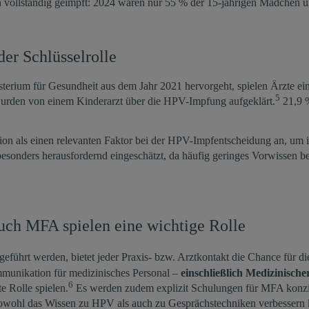
n vollständig geimpft: 2024 waren nur 55 % der 15-jährigen Mädchen u
er Schlüsselrolle
terium für Gesundheit aus dem Jahr 2021 hervorgeht, spielen Ärzte ein
5
 wurden von einem Kinderarzt über die HPV-Impfung aufgeklärt.
21,9 %
ion als einen relevanten Faktor bei der HPV-Impfentscheidung an, um 
nders herausfordernd eingeschätzt, da häufig geringes Vorwissen beste
ch MFA spielen eine wichtige Rolle
geführt werden, bietet jeder Praxis- bzw. Arztkontakt die Chance für
munikation für medizinisches Personal –
einschließlich Medizinisch
6
e Rolle spielen.
Es werden zudem explizit Schulungen für MFA konzipie
sowohl das Wissen zu HPV als auch zu Gesprächstechniken verbessern