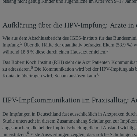
bislang nicht genug Kinder und Jugendliche im Alter von 9–17 Jahre
Aufklärung über die HPV-Impfung: Ärzte in d
Wie aus dem Abschlussbericht des IGES-Instituts für das Bundesminis
5
Impfung.
Über die Hälfte der quantitativ befragten Eltern (53,9 %)
5
während 18,8 % diese durch einen Hausarzt erhielten.
Das Robert Koch-Institut (RKI) sieht die Arzt-Patienten-Kommunikat
6
zu adressieren.
Die Kommunikation wird bei der HPV-Impfung als beso
6
Kontakte übertragen wird, Scham auslösen kann.
HPV-Impfkommunikation im Praxisalltag: Au
Da Impfungen in Deutschland fast ausschließlich in Arztpraxen durch
Studie untersucht in diesem Zusammenhang Schulungen zur Impfkom
angesprochen, die bei der Impfentscheidung die mit Abstand wichtigst
6
unterstützen.
Erste Auswertungen zeigten, dass solche Schulungen 