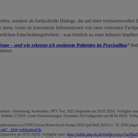
rden, sondern als fortlaufende Dialoge, die auf einer vertrauensvollen
 dann, wenn sie konsistente Informationen von einer vertrauten Fachpe
rlichen Entscheidungsfreiheit – was letztlich zu einer höheren Impfber
e – und wie erkenne ich geeignete Patienten im Praxisalltag
?
fin
bietet
.
löser: Absteckung, Krebsrisiko, HPV Test; 2021 [abgerufen am 20.03.2026]. Verfügbar unt
Bulletin 27/2018. Letzte Aktualisierungen: Dezember 2023 [abgerufen am 08.04.2026]. Verfü
mpfkommission (STIKO) beim Robert Koch-Institut 2026 Epid Bull 2026;4:1- 79; 2026 [abger
.pdf?__blob=publicationFile
.
[abgerufen am 20.03.2026]. Verfügbar unter:
https://public.data.rki.de/t/public/views/