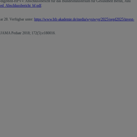
»digiMed-HPV«: Abschlussbericht für das Bundesministerium für Gesundheit Berlin, Juni
Med_Abschlussbericht_bf.pdf
.
r 28. Verfügbar unter:
https://www.bfr-akademie.de/media/wysiwyg/2025/oegd2025/invest-
l. JAMA Pediatr 2018; 172(5):e180016.