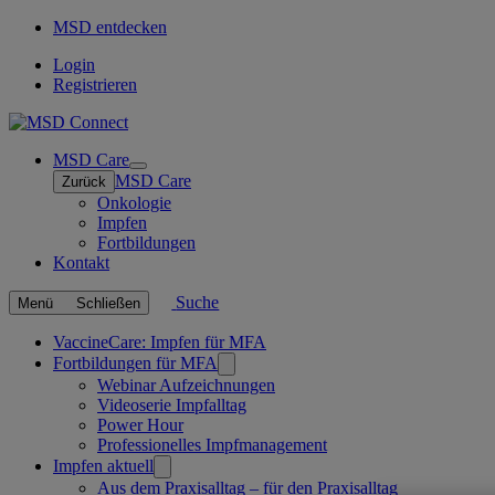
MSD entdecken
Login
Registrieren
MSD Care
Open
MSD Care
Zurück
submenu
Onkologie
Impfen
Fortbildungen
Kontakt
Suche
Menü
Schließen
Verknüpfte
VaccineCare: Impfen für MFA
Fortbildungen für MFA
Seiten
Webinar Aufzeichnungen
Videoserie Impfalltag
Power Hour
Professionelles Impfmanagement
Impfen aktuell
Aus dem Praxisalltag – für den Praxisalltag