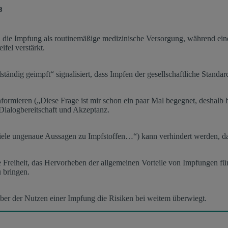
8
n die Impfung als routinemäßige medizinische Versorgung, während ei
fel verstärkt.
tändig geimpft“ signalisiert, dass Impfen der gesellschaftliche Standa
ormieren („Diese Frage ist mir schon ein paar Mal begegnet, deshalb h
Dialogbereitschaft und Akzeptanz.
ele ungenaue Aussagen zu Impfstoffen…“) kann verhindert werden, das
che Freiheit, das Hervorheben der allgemeinen Vorteile von Impfungen 
 bringen.
aber der Nutzen einer Impfung die Risiken bei weitem überwiegt.