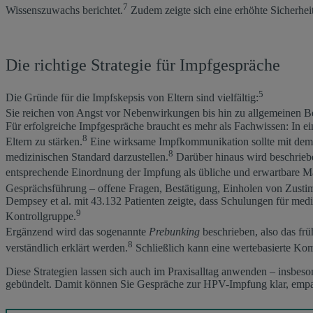
7
Wissenszuwachs berichtet.
Zudem zeigte sich eine erhöhte Sicherhei
Die richtige Strategie für Impfgespräche
5
Die Gründe für die Impfskepsis von Eltern sind vielfältig:
Sie reichen von Angst vor Nebenwirkungen bis hin zu allgemeinen B
Für erfolgreiche Impfgespräche braucht es mehr als Fachwissen: In 
8
Eltern zu stärken.
Eine wirksame Impfkommunikation sollte mit dem 
8
medizinischen Standard darzustellen.
Darüber hinaus wird beschriebe
entsprechende Einordnung der Impfung als übliche und erwartbare 
Gesprächsführung – offene Fragen, Bestätigung, Einholen von Zusti
Dempsey et al. mit 43.132 Patienten zeigte, dass Schulungen für me
9
Kontrollgruppe.
Ergänzend wird das sogenannte
Prebunking
beschrieben, also das fr
8
verständlich erklärt werden.
Schließlich kann eine wertebasierte Ko
Diese Strategien lassen sich auch im Praxisalltag anwenden – insbeso
gebündelt. Damit können Sie Gespräche zur HPV-Impfung klar, empa