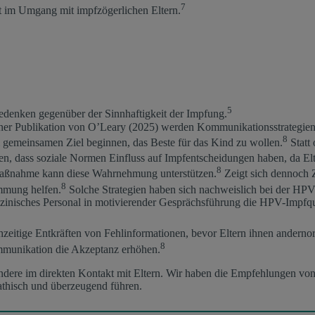
7
t im Umgang mit impfzögerlichen Eltern.
5
edenken gegenüber der Sinnhaftigkeit der Impfung.
einer Publikation von O’Leary (2025) werden Kommunikationsstrategien
8
gemeinsamen Ziel beginnen, das Beste für das Kind zu wollen.
Statt 
n, dass soziale Normen Einfluss auf Impfentscheidungen haben, da Elt
8
Maßnahme kann diese Wahrnehmung unterstützen.
Zeigt sich dennoch 
8
mmung helfen.
Solche Strategien haben sich nachweislich bei der HP
dizinisches Personal in motivierender Gesprächsführung die HPV-Impfqu
ühzeitige Entkräften von Fehlinformationen, bevor Eltern ihnen anderno
8
mmunikation die Akzeptanz erhöhen.
ndere im direkten Kontakt mit Eltern. Wir haben die Empfehlungen von O
thisch und überzeugend führen.