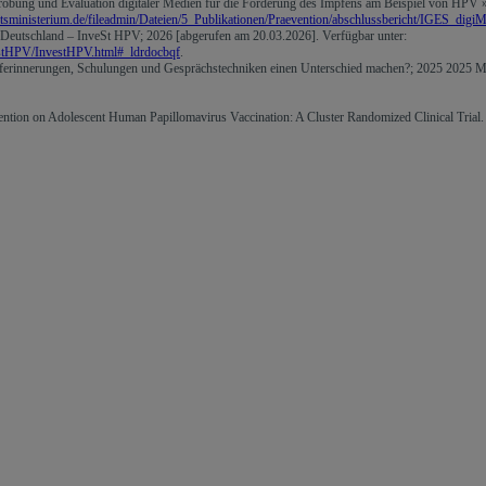
robung und Evaluation digitaler Medien für die Förderung des Impfens am Beispiel von HPV 
sministerium.de/fileadmin/Dateien/5_Publikationen/Praevention/abschlussbericht/IGES_digi
n Deutschland – InveSt HPV; 2026 [abgerufen am 20.03.2026]. Verfügbar unter:
estHPV/InvestHPV.html#_ldrdocbqf
.
rinnerungen, Schulungen und Gesprächstechniken einen Unterschied machen?; 2025 2025 Ma
vention on Adolescent Human Papillomavirus Vaccination: A Cluster Randomized Clinical Tria