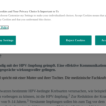
Cookies and Your Privacy Choice Is Important to Us
choose Customize my Settings to make your individualized choices. Accept Cookies means that y
ty Cookies and that you understand this choice.
y Policy
y Settings
Reject Cookies
Acc
he
llständig mit der HPV-Impfung geimpft. Eine effektive Kommunik
fgespräche wirkungsvoller gelingen.
lwarzen bestimmte HPV-bedingte Krebsarten verursachen, wie beispie
2
vorbeugen zu können, ist die HPV-Impfung.
Zur Reduktion der Kran
3
 von 9–14 Jahren.
Versäumte Impfungen sollen bis zum Tag vor dem 