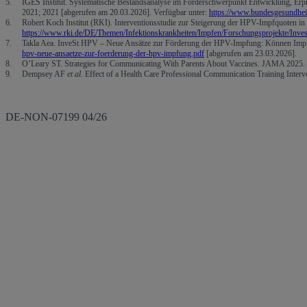
IGES Institut. Systematische Bestandsanalyse im Förderschwerpunkt Entwicklung, Erp
2021; 2021 [abgerufen am 20.03.2026]. Verfügbar unter:
https://www.bundesgesundheit
Robert Koch Institut (RKI). Interventionsstudie zur Steigerung der HPV-Impfquoten i
https://www.rki.de/DE/Themen/Infektionskrankheiten/Impfen/Forschungsprojekte/Inv
Takla Aea. InveSt HPV – Neue Ansätze zur Förderung der HPV-Impfung: Können Impfe
hpv-neue-ansaetze-zur-foerderung-der-hpv-impfung.pdf
[abgerufen am 23.03.2026].
O’Leary ST. Strategies for Communicating With Parents About Vaccines. JAMA 2025.
Dempsey AF
et al.
Effect of a Health Care Professional Communication Training Inter
DE-NON-07199 04/26