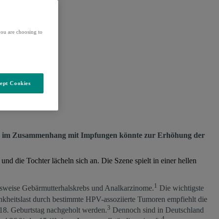
ou are choosing to
ept Cookies
ation im Zusammenhang mit Impfungen könnte zur Erhöhung der
1
lsweise Gebärmutterhalskrebs und Analkarzinome.
Die wichtigste
kheitslast durch bestimmte HPV-assoziierte Tumoren empfiehlt die
3
18. Geburtstag nachgeholt werden.
Dennoch sind in Deutschland
4