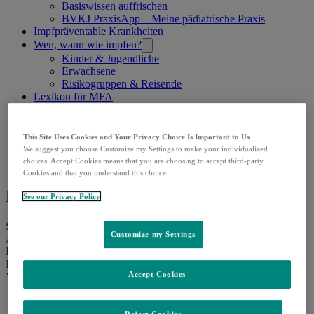
Basiswissen auffrischen
BVKJ PraxisApp – Meine pädiatrische Praxis
Impfpräventable Krankheiten
Wen, wann wie impfen?
Kinder & Jugendliche
Erwachsene
Risikogruppen & Reisende
Lexikon für MFA
Downloads & Services
Fragen
This Site Uses Cookies and Your Privacy Choice Is Important to Us
We suggest you choose Customize my Settings to make your individualized
&
choices. Accept Cookies means that you are choosing to accept third-party
Antworten
Cookies and that you understand this choice.
rund
Fragen & Antworten rund ums Impfen
See our Privacy Policy
ums
Sie haben Fragen zum Masernschutzgesetz? Sie hätten gern gute
Impfen
Customize my Settings
Argumente gegen Impf-Einwände für die Impfaufklärung von
Patient:innen zur Hand? Oder Sie möchten mehr über die
Impfstoffentwicklung erfahren? Dann sind Sie in dieser Rubrik der
Accept Cookies
VaccineCare genau richtig!