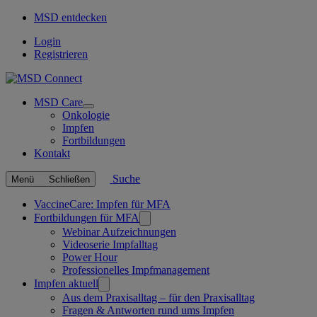
MSD entdecken
Login
Registrieren
MSD Care
Open
Onkologie
submenu
Impfen
Fortbildungen
Kontakt
Suche
Menü
Schließen
Verknüpfte
VaccineCare: Impfen für MFA
Fortbildungen für MFA
Seiten
Webinar Aufzeichnungen
Videoserie Impfalltag
Power Hour
Professionelles Impfmanagement
Impfen aktuell
Aus dem Praxisalltag – für den Praxisalltag
Fragen & Antworten rund ums Impfen