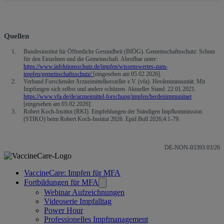
Quellen
Bundesinstitut für Öffentliche Gesundheit (BIÖG). Gemeinschaftsschutz: Schutz
für den Einzelnen und die Gemeinschaft. Abrufbar unter:
https://www.infektionsschutz.de/impfen/wissenswertes-zum-
impfen/gemeinschaftsschutz/
[eingesehen am 05.02.2026].
Verband Forschender Arzneimittelhersteller e.V. (vfa). Herdenimmunität: Mit
Impfungen sich selbst und andere schützen. Aktueller Stand: 22.01.2021.
https://www.vfa.de/de/arzneimittel-forschung/impfen/herdenimmunitaet
[eingesehen am 05.02.2026].
Robert Koch-Institut (RKI). Empfehlungen der Ständigen Impfkommission
(STIKO) beim Robert Koch-Institut 2026. Epid Bull 2026;4:1-79.
DE-NON-03393 03/26
Verknüpfte
VaccineCare: Impfen für MFA
Fortbildungen für MFA
Seiten
Webinar Aufzeichnungen
Videoserie Impfalltag
Power Hour
Professionelles Impfmanagement