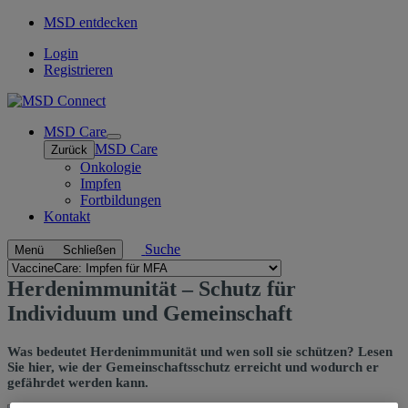
MSD entdecken
Login
Registrieren
MSD Care
Open
MSD Care
Zurück
submenu
Onkologie
Impfen
Fortbildungen
Kontakt
Suche
Menü
Schließen
Navigate
to
Herdenimmunität
Herdenimmunität – Schutz für
Verknüpfte
–
Individuum und Gemeinschaft
Seiten
Schutz
Was bedeutet Herdenimmunität und wen soll sie schützen? Lesen
für
Sie hier, wie der Gemeinschaftsschutz erreicht und wodurch er
Individuum
gefährdet werden kann.