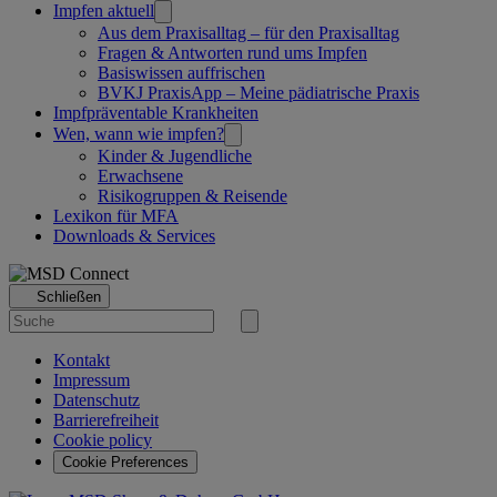
Impfen aktuell
Aus dem Praxisalltag – für den Praxisalltag
Fragen & Antworten rund ums Impfen
Basiswissen auffrischen
BVKJ PraxisApp – Meine pädiatrische Praxis
Impfpräventable Krankheiten
Wen, wann wie impfen?
Kinder & Jugendliche
Erwachsene
Risikogruppen & Reisende
Lexikon für MFA
Downloads & Services
Schließen
Suche
nach
Suche
starten
Kontakt
Impressum
Datenschutz
Barrierefreiheit
Cookie policy
Cookie Preferences