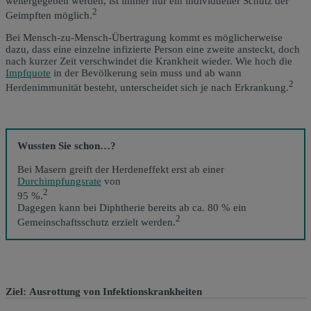
weitergegeben werden, ist immer nur ein individueller Schutz der
2
Geimpften möglich.
Bei Mensch-zu-Mensch-Übertragung kommt es möglicherweise
dazu, dass eine einzelne infizierte Person eine zweite ansteckt, doch
nach kurzer Zeit verschwindet die Krankheit wieder. Wie hoch die
Impfquote
in der Bevölkerung sein muss und ab wann
2
Herdenimmunität besteht, unterscheidet sich je nach Erkrankung.
Wussten Sie schon…?
Bei Masern greift der Herdeneffekt erst ab einer
Durchimpfungsrate
von
2
95 %.
Dagegen kann bei Diphtherie bereits ab ca. 80 % ein
2
Gemeinschaftsschutz erzielt werden.
Ziel: Ausrottung von Infektionskrankheiten