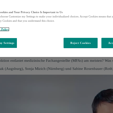
Cookies and Your Privacy Choice Is Important to Us
choose Customize my Settings to make your individualized choices. Accept Cookies means that y
ty Cookies and that you understand this choice.
y Policy
y Settings
Reject Cookies
Acc
 im Alltags-Check: Arbeitsalltag & Praxisa
unktion entlastet medizinische Fachangestellte (MFAs) am meisten? Was
jak (Augsburg), Sonja Mizich (Nürnberg) und Sabine Rosenbauer (Roth