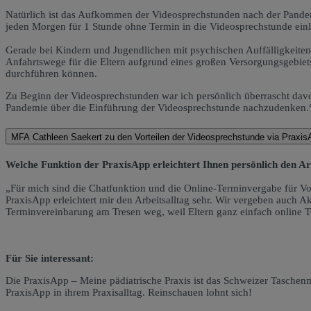
Natürlich ist das Aufkommen der Videosprechstunden nach der Pandem
jeden Morgen für 1 Stunde ohne Termin in die Videosprechstunde ein
Gerade bei Kindern und Jugendlichen mit psychischen Auffälligkeiten
Anfahrtswege für die Eltern aufgrund eines großen Versorgungsgebiet
durchführen können.
Zu Beginn der Videosprechstunden war ich persönlich überrascht davo
Pandemie über die Einführung der Videosprechstunde nachzudenken.
MFA Cathleen Saekert zu den Vorteilen der Videosprechstunde via Praxi
Welche Funktion der PraxisApp erleichtert Ihnen persönlich den Ar
„Für mich sind die Chatfunktion und die Online-Terminvergabe für V
PraxisApp erleichtert mir den Arbeitsalltag sehr. Wir vergeben auch A
Terminvereinbarung am Tresen weg, weil Eltern ganz einfach online T
Für Sie interessant:
Die PraxisApp – Meine pädiatrische Praxis ist das Schweizer Taschenm
PraxisApp in ihrem Praxisalltag. Reinschauen lohnt sich!