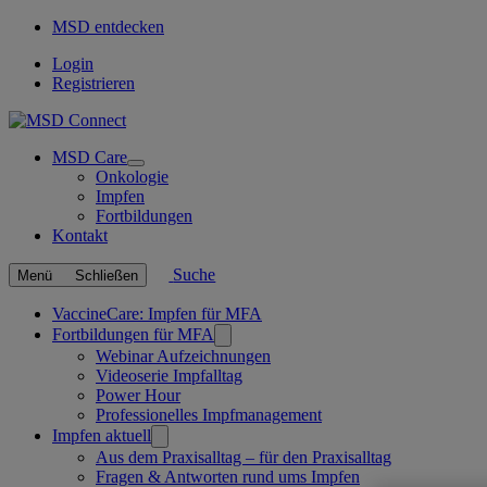
MSD entdecken
Login
Registrieren
MSD Care
Open
Onkologie
submenu
Impfen
Fortbildungen
Kontakt
Suche
Menü
Schließen
Verknüpfte
VaccineCare: Impfen für MFA
Fortbildungen für MFA
Seiten
Webinar Aufzeichnungen
Videoserie Impfalltag
Power Hour
Professionelles Impfmanagement
Impfen aktuell
Aus dem Praxisalltag – für den Praxisalltag
Fragen & Antworten rund ums Impfen