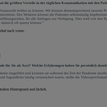
al die größten Vorteile in der täglichen Kommunikation mit den Pat
Vorauswahl treffen zu können. Wir können dementsprechend unseren Praxi
 stressfreier. Des Weiteren können die Patienten selbstständig Impfterm
xisöffnungszeiten, für alle Anfragen zur Verfügung. Dies wird von den
n dadurch oft sparen können.“
nde für Sie als Arzt? Welche Erfahrungen haben Sie persönlich dami
demie eingeführt und konnten sie während der Zeit der Pandemie deutl
nd Jugendliche häufig verunsichert waren, stellte die Videosprechstund