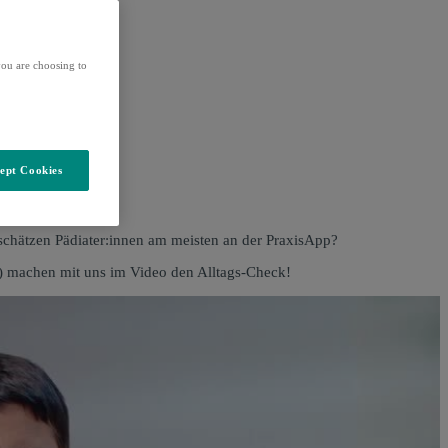
ou are choosing to
ept Cookies
blauf
 schätzen Pädiater:innen am meisten an der PraxisApp?
) machen mit uns im Video den Alltags-Check!