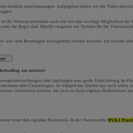
ie deutlich zurückgegangen. Aufgegeben haben wir die Video-Sprechstu
loggen.
 ist die Videosprechstunde nach wie vor eine wichtige Möglichkeit de
s eher die Regel sind. Hierfür vergeben wir Termine für die Videospre
n, wie viele Beratungen durchgeführt werden konnten. Ich möchte also 
“
sApp
beitsalltag am meisten?
orsorgeuntersuchungen oder Impfungen eine große Erleichterung im Pra
kuttermine über Chatanfragen. So klingelt das Telefon nur noch selten u
ermine vereinbaren können, die auch zu ihren eigenen Bedürfnissen pa
esser unter den digitalen Praxistools. In der Themenreihe
BVKJ Praxi