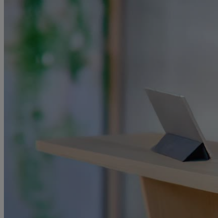
&
Praxisablauf