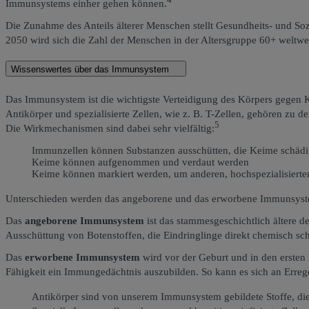
4
Immunsystems einher gehen können.
Die Zunahme des Anteils älterer Menschen stellt Gesundheits- und So
2050 wird sich die Zahl der Menschen in der Altersgruppe 60+ weltwe
Wissenswertes über das Immunsystem
Das Immunsystem ist die wichtigste Verteidigung des Körpers gegen K
Antikörper und spezialisierte Zellen, wie z. B. T-Zellen, gehören zu 
5
Die Wirkmechanismen sind dabei sehr vielfältig:
Immunzellen können Substanzen ausschütten, die Keime schäd
Keime können aufgenommen und verdaut werden
Keime können markiert werden, um anderen, hochspezialisierte
Unterschieden werden das angeborene und das erworbene Immunsys
Das
angeborene Immunsystem
ist das stammesgeschichtlich ältere de
Ausschüttung von Botenstoffen, die Eindringlinge direkt chemisch sch
Das
erworbene Immunsystem
wird vor der Geburt und in den ersten L
Fähigkeit ein Immungedächtnis auszubilden. So kann es sich an Erre
Antikörper sind von unserem Immunsystem gebildete Stoffe, d