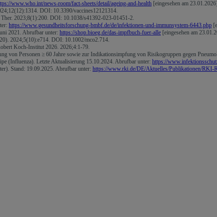
ttps://www.who.int/news-room/fact-sheets/detail/ageing-and-health
[eingesehen am 23.01.2026]
2024;12(12):1314. DOI: 10.3390/vaccines12121314.
et Ther. 2023;8(1):200. DOI: 10.1038/s41392-023-01451-2.
ter:
https://www.gesundheitsforschung-bmbf.de/de/infektionen-und-immunsystem-6443.php
[e
Juni 2021. Abrufbar unter:
https://shop.bioeg.de/das-impfbuch-fuer-alle
[eingesehen am 23.01.2
020). 2024;5(10):e714. DOI: 10.1002/mco2.714.
bert Koch-Institut 2026. 2026;4:1-79.
ung von Personen ≥ 60 Jahre sowie zur Indikationsimpfung von Risikogruppen gegen Pneumok
ipe (Influenza). Letzte Aktualisierung 15.10.2024. Abrufbar unter:
https://www.infektionsschutz
er). Stand: 19.09.2025. Abrufbar unter:
https://www.rki.de/DE/Aktuelles/Publikationen/RKI-