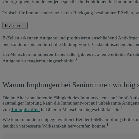
Untergruppen, von denen jede spezifische Funktionen bei Immunreakt
Typisch für Immunseneszenz ist ein Rückgang bestimmter T-Zellen, w
B-Zellen
B-Zellen erkennen Antigene und produzieren anschließend Antikörper.
bei, sondern spielen durch die Bildung von B-Gedächtniszellen eine en
Bei Menschen im höheren Lebensalter gibt es u. a. eine erhöhte Anzah
3
Antigene zu reagieren eingeschränkt.
Warum Impfungen bei Senior:innen wichtig 
Die im Alter abnehmende Fähigkeit des Immunsystems auf Impf-Antigen
erstmaliger Impfung kann die Immunantwort auf unbekannte Antigene s
1
von
Totimpfstoffen
bei älteren Menschen eingeschränkt sein.
Wie kann man dem entgegenwirken? Bei der FSME-Impfung (Frühsommer-
1
deutlich verbesserte Wirksamkeit hervorrufen konnte.