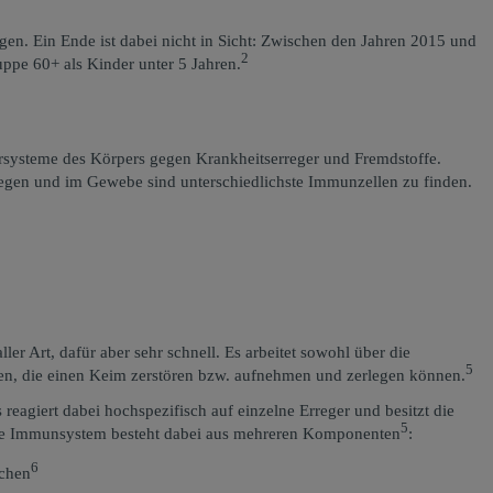
en. Ein Ende ist dabei nicht in Sicht: Zwischen den Jahren 2015 und
2
ppe 60+ als Kinder unter 5 Jahren.
systeme des Körpers gegen Krankheitserreger und Fremdstoffe.
en und im Gewebe sind unterschiedlichste Immunzellen zu finden.
ler Art, dafür aber sehr schnell. Es arbeitet sowohl über die
5
llen, die einen Keim zerstören bzw. aufnehmen und zerlegen können.
 reagiert dabei hochspezifisch auf einzelne Erreger und besitzt die
5
bene Immunsystem besteht dabei aus mehreren Komponenten
:
6
achen