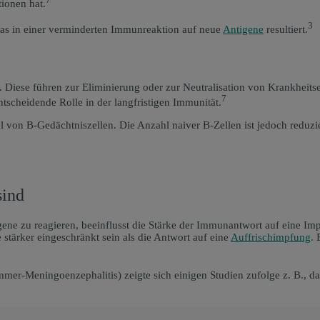
ionen hat.
3
as in einer verminderten Immunreaktion auf neue
Antigene
resultiert.
 Diese führen zur Eliminierung oder zur Neutralisation von Krankheits
7
tscheidende Rolle in der langfristigen Immunität.
l von B-Gedächtniszellen. Die Anzahl naiver B-Zellen ist jedoch reduzi
sind
e zu reagieren, beeinflusst die Stärke der Immunantwort auf eine Impf
tärker eingeschränkt sein als die Antwort auf eine
Auffrischimpfung
.
Meningoenzephalitis) zeigte sich einigen Studien zufolge z. B., dass