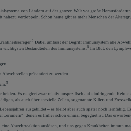
zialsysteme von Ländern auf der ganzen Welt vor große Herausforderung
it nahezu verdoppeln. Schon heute gibt es mehr Menschen der Altersgru
5
rankheitserreger.
Dabei umfasst der Begriff Immunsystem alle Abwehr
6
den wichtigsten Bestandteilen des Immunsystems.
Im Blut, den Lymphweg
igen
n Abwehrzellen präsentiert zu werden
5
tem:
r beiden. Es reagiert zwar relativ unspezifisch auf eindringende Keime al
ädigen, als auch über spezielle Zellen, sogenannte Killer- und Fressze
ebensjahren ausgebildet – es bleibt aber auch später noch lernfähig. Es
ger „erinnern“, denen es früher schon einmal begegnet ist. Das erwor
ie eine Abwehrreaktion auslösen, und uns gegen Krankheiten immun m
5