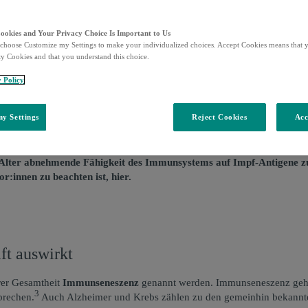
Cookies and Your Privacy Choice Is Important to Us
choose Customize my Settings to make your individualized choices. Accept Cookies means that y
ty Cookies and that you understand this choice.
y Policy
y Settings
Reject Cookies
Acc
s Alterns
lter abnehmende Fähigkeit des Immunsystems auf Impf-Antigene zu re
:innen zu beachten ist, hier.
ft auswirkt
rer Gesamtheit
Immunseneszenz
genannt werden. Immunseneszenz geht j
3
prechen.
Auch Alzheimer und Krebs zählen zu den gemeinhin bekannten