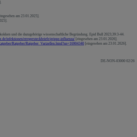
.
ingesehen am 23.01.2025].
025].
okken und die dazugehörige wissenschaftliche Begründung. Epid Bull 2023;39:3-44.
.de/infektionen/erregersteckbriefe/grippe-influenza/
[eingesehen am 23.01.2026].
Ratgeber/Ratgeber/Ratgeber_Varizellen.html?nn=16904340
[eingesehen am 23.01.2026].
DE-NON-03000 02/26