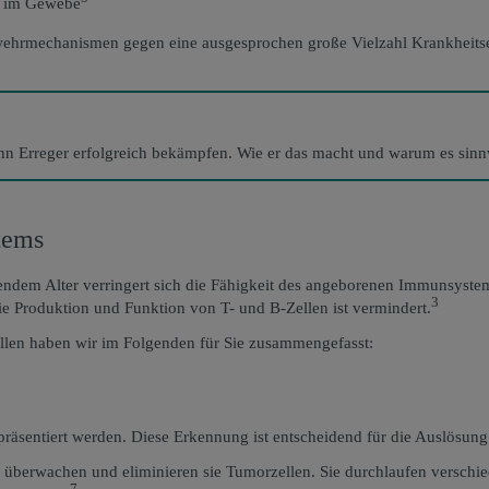
en im Gewebe
rmechanismen gegen eine ausgesprochen große Vielzahl Krankheitserr
 Erreger erfolgreich bekämpfen. Wie er das macht und warum es sinnvo
tems
ndem Alter verringert sich die Fähigkeit des angeborenen Immunsystem
3
e Produktion und Funktion von T- und B-Zellen ist vermindert.
Zellen haben wir im Folgenden für Sie zusammengefasst:
präsentiert werden. Diese Erkennung ist entscheidend für die Auslösu
 überwachen und eliminieren sie Tumorzellen. Sie durchlaufen verschie
7