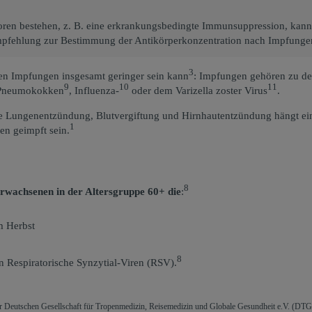
ktoren bestehen, z. B. eine erkrankungsbedingte Immunsuppression, kann
Empfehlung zur Bestimmung der Antikörperkonzentration nach Impfungen 
3
en Impfungen insgesamt geringer sein kann
: Impfungen gehören zu d
9
10
11
t Pneumokokken
, Influenza-
oder dem Varizella zoster Virus
.
Lungenentzündung, Blutvergiftung und Hirnhautentzündung hängt einer
1
en geimpft sein.
8
Erwachsenen in der Altersgruppe 60+
die
:
 Herbst
8
 Respiratorische Synzytial-Viren (RSV).
Deutschen Gesellschaft für Tropenmedizin, Reisemedizin und Globale Gesundheit e.V. (DTG