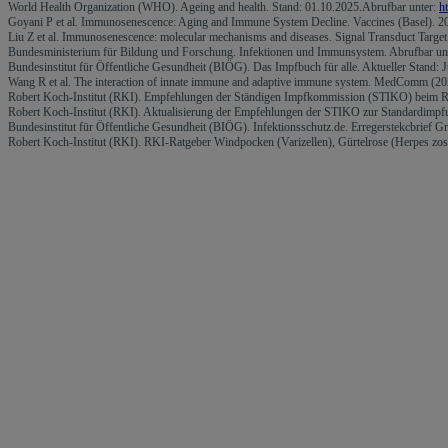
World Health Organization (WHO). Ageing and health. Stand: 01.10.2025.Abrufbar unter:
h
Goyani P et al. Immunosenescence: Aging and Immune System Decline. Vaccines (Basel). 
Liu Z et al. Immunosenescence: molecular mechanisms and diseases. Signal Transduct Targ
Bundesministerium für Bildung und Forschung. Infektionen und Immunsystem. Abrufbar un
Bundesinstitut für Öffentliche Gesundheit (BIÖG). Das Impfbuch für alle. Aktueller Stand: 
Wang R et al. The interaction of innate immune and adaptive immune system. MedComm (2
Robert Koch-Institut (RKI). Empfehlungen der Ständigen Impfkommission (STIKO) beim Ro
Robert Koch-Institut (RKI). Aktualisierung der Empfehlungen der STIKO zur Standardimpf
Bundesinstitut für Öffentliche Gesundheit (BIÖG). Infektionsschutz.de. Erregerstekcbrief Gr
Robert Koch-Institut (RKI). RKI-Ratgeber Windpocken (Varizellen), Gürtelrose (Herpes zost