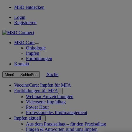
MSD entdecken
Login
Registrieren
MSD Care
Open
Onkologie
submenu
Impfen
Fortbildungen
Kontakt
Suche
Menü
Schließen
Verknüpfte
VaccineCare: Impfen für MFA
Fortbildungen für MFA
Seiten
Webinar Aufzeichnungen
Videoserie Impfalltag
Power Hour
Professionelles Impfmanagement
Impfen aktuell
Aus dem Praxisalltag – für den Praxisalltag
Fragen & Antworten rund ums Impfen