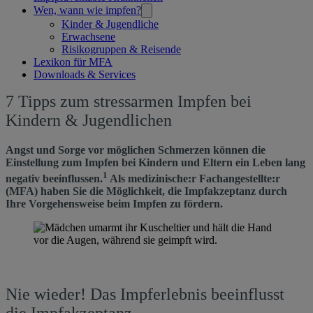
Wen, wann wie impfen?
Kinder & Jugendliche
Erwachsene
Risikogruppen & Reisende
Lexikon für MFA
Downloads & Services
7
7 Tipps zum stressarmen Impfen bei
Tipps
Kindern & Jugendlichen
zum
Angst und Sorge vor möglichen Schmerzen können die
stressarmen
Einstellung zum Impfen bei Kindern und Eltern ein Leben lang
Impfen
1
negativ beeinflussen.
Als medizinische:r Fachangestellte:r
(MFA) haben Sie die Möglichkeit, die Impfakzeptanz durch
bei
Ihre Vorgehensweise beim Impfen zu fördern.
Kindern
&
Jugendlichen
Nie wieder! Das Impferlebnis beeinflusst