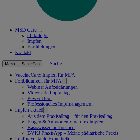
MSD Care
Open
Onkologie
submenu
Impfen
Fortbildungen
Kontakt
Suche
Menü
Schließen
Verknüpfte
VaccineCare: Impfen für MFA
Fortbildungen für MFA
Seiten
Webinar Aufzeichnungen
Videoserie Impfalltag
Power Hour
Professionelles Impfmanagement
Impfen aktuell
Aus dem Praxisalltag – für den Praxisalltag
Fragen & Antworten rund ums Impfen
Basiswissen auffrischen
BVKJ PraxisApp – Meine pädiatrische Praxis
Impfpräventable Krankheiten