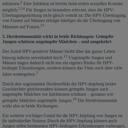
2
infizieren.
Eine Infektion ist bereits beim ersten sexuellen Kontakt
2,14
möglich.
Für Jungen ist besonders relevant, dass die HPV-
Übertragungsrichtung nicht gleich verteilt ist: Die HPV-Übertragung
von Frauen auf Männer erfolgte häufiger als die Übertragung von
15
Männern auf Frauen.
5. Herdenimmunität wirkt in beide Richtungen: Geimpfte
Jungen schützen ungeimpfte Mädchen – und umgekehrt
Der Anteil HPV-positiver Männer bleibt über das ganze Leben
12
hinweg nahezu unverändert hoch.
Ungeimpfte Jungen und
Männer tragen dadurch nicht nur ein eigenes Risiko für HPV-
bedingte Erkrankungen, sondern können das Virus auch über viele
2
Jahre weitergeben.
Durch den sogenannten Herdeneffekt der HPV-Impfung beider
Geschlechter gleichermaßen können geimpfte Jungen auch
ungeimpfte Mädchen vor Infektionen schützen – genauso wie
16
geimpfte Mädchen ungeimpfte Jungen.
Die Herdenimmunität
wirkt also in beide Richtungen.
Ein weiterer wichtiger Grund für die HPV-Impfung von Jungen ist
ihr individueller Nutzen: Durch die HPV-Impfung können auch
Jungen selbst bestimmten HPV-bedingten Erkrankungen vorbeugen.