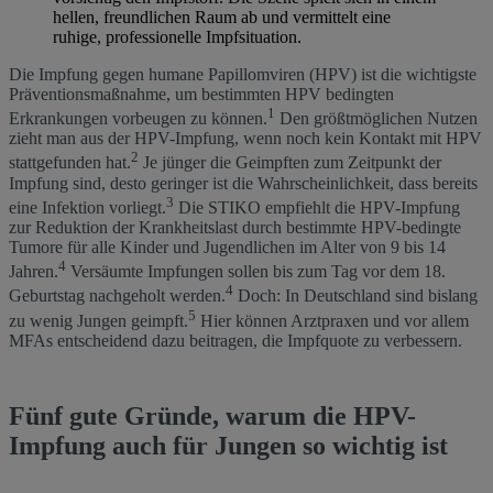
Die Impfung gegen humane Papillomviren (HPV) ist die wichtigste
Präventionsmaßnahme, um bestimmten HPV bedingten
1
Erkrankungen vorbeugen zu können.
Den größtmöglichen Nutzen
zieht man aus der HPV-Impfung, wenn noch kein Kontakt mit HPV
2
stattgefunden hat.
Je jünger die Geimpften zum Zeitpunkt der
Impfung sind, desto geringer ist die Wahrscheinlichkeit, dass bereits
3
eine Infektion vorliegt.
Die STIKO empfiehlt die HPV-Impfung
zur Reduktion der Krankheitslast durch bestimmte HPV-bedingte
Tumore für alle Kinder und Jugendlichen im Alter von 9 bis 14
4
Jahren.
Versäumte Impfungen sollen bis zum Tag vor dem 18.
4
Geburtstag nachgeholt werden.
Doch: In Deutschland sind bislang
5
zu wenig Jungen geimpft.
Hier können Arztpraxen und vor allem
MFAs entscheidend dazu beitragen, die Impfquote zu verbessern.
Fünf gute Gründe, warum die HPV-
Impfung auch für Jungen so wichtig ist