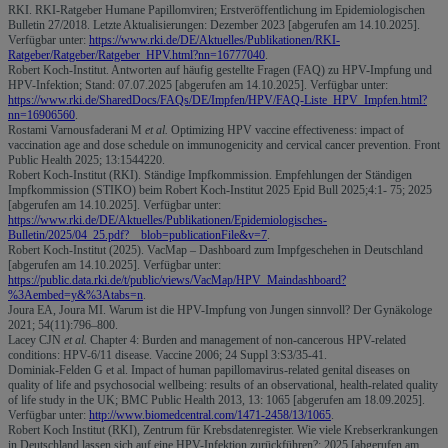
RKI. RKI-Ratgeber Humane Papillomviren; Erstveröffentlichung im Epidemiologischen
Bulletin 27/2018. Letzte Aktualisierungen: Dezember 2023 [abgerufen am 14.10.2025].
Verfügbar unter:
https://www.rki.de/DE/Aktuelles/Publikationen/RKI-
Ratgeber/Ratgeber/Ratgeber_HPV.html?nn=16777040
.
Robert Koch-Institut. Antworten auf häufig gestellte Fragen (FAQ) zu HPV-Impfung und
HPV-Infektion; Stand: 07.07.2025 [abgerufen am 14.10.2025]. Verfügbar unter:
https://www.rki.de/SharedDocs/FAQs/DE/Impfen/HPV/FAQ-Liste_HPV_Impfen.html?
nn=16906560
.
Rostami Varnousfaderani M
et al.
Optimizing HPV vaccine effectiveness: impact of
vaccination age and dose schedule on immunogenicity and cervical cancer prevention. Front
Public Health 2025; 13:1544220.
Robert Koch-Institut (RKI). Ständige Impfkommission. Empfehlungen der Ständigen
Impfkommission (STIKO) beim Robert Koch-Institut 2025 Epid Bull 2025;4:1- 75; 2025
[abgerufen am 14.10.2025]. Verfügbar unter:
https://www.rki.de/DE/Aktuelles/Publikationen/Epidemiologisches-
Bulletin/2025/04_25.pdf?__blob=publicationFile&v=7
.
Robert Koch-Institut (2025). VacMap – Dashboard zum Impfgeschehen in Deutschland
[abgerufen am 14.10.2025]. Verfügbar unter:
https://public.data.rki.de/t/public/views/VacMap/HPV_Maindashboard?
%3Aembed=y&%3Atabs=n
.
Joura EA, Joura MI. Warum ist die HPV-Impfung von Jungen sinnvoll? Der Gynäkologe
2021; 54(11):796–800.
Lacey CJN
et al.
Chapter 4: Burden and management of non-cancerous HPV-related
conditions: HPV-6/11 disease. Vaccine 2006; 24 Suppl 3:S3/35-41.
Dominiak-Felden G et al. Impact of human papillomavirus-related genital diseases on
quality of life and psychosocial wellbeing: results of an observational, health-related quality
of life study in the UK; BMC Public Health 2013, 13: 1065 [abgerufen am 18.09.2025].
Verfügbar unter:
http://www.biomedcentral.com/1471-2458/13/1065
.
Robert Koch Institut (RKI), Zentrum für Krebsdatenregister. Wie viele Krebserkrankungen
in Deutschland lassen sich auf eine HPV-Infektion zurückführen?; 2025 [abgerufen am