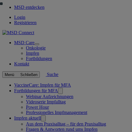
MSD entdecken
Login
Registrieren
MSD Care
Open
Onkologie
submenu
Impfen
Fortbildungen
Kontakt
Suche
Menü
Schließen
Verknüpfte
VaccineCare: Impfen für MFA
Fortbildungen für MFA
Seiten
Webinar Aufzeichnungen
Videoserie Impfalltag
Power Hour
Professionelles Impfmanagement
Impfen aktuell
Aus dem Praxisalltag – für den Praxisalltag
Fragen & Antworten rund ums Impfen