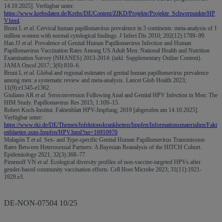
14.10.2025]. Verfügbar unter:
https://www.krebsdaten.de/Krebs/DE/Content/ZfKD/Projekte/Projekte_Schwerpunkte/HP
V.html
.
Bruni L
et al.
Cervical human papillomavirus prevalence in 5 continents: meta-analysis of 1
million women with normal cytological findings. J Infect Dis 2010; 202(12):1789–99.
Han JJ
et al.
Prevalence of Genital Human Papillomavirus Infection and Human
Papillomavirus Vaccination Rates Among US Adult Men: National Health and Nutrition
Examination Survey (NHANES) 2013-2014: (inkl. Supplementary Online Content).
JAMA Oncol 2017; 3(6):810–6.
Bruni L
et al.
Global and regional estimates of genital human papillomavirus prevalence
among men: a systematic review and meta-analysis. Lancet Glob Health 2023;
11(9):e1345-e1362.
Giuliano AR
et al.
Seroconversion Following Anal and Genital HPV Infection in Men: The
HIM Study. Papillomavirus Res 2015; 1:109–15.
Robert Koch-Institut. Faktenblatt HPV-Impfung; 2019 [abgerufen am 14.10.2025].
Verfügbar unter:
https://www.rki.de/DE/Themen/Infektionskrankheiten/Impfen/Informationsmaterialien/Fakt
enblaetter-zum-Impfen/HPV.html?nn=16910970
.
Malagón T
et al.
Sex- and Type-specific Genital Human Papillomavirus Transmission
Rates Between Heterosexual Partners: A Bayesian Reanalysis of the HITCH Cohort.
Epidemiology 2021; 32(3):368–77.
Pimenoff VN
et al.
Ecological diversity profiles of non-vaccine-targeted HPVs after
gender-based community vaccination efforts. Cell Host Microbe 2023; 31(11):1921-
1929.e3.
DE-NON-07504 10/25