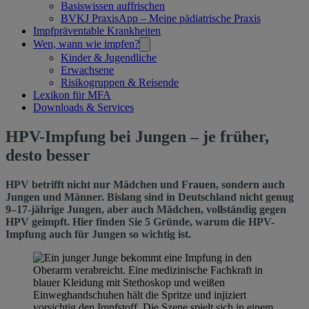
Basiswissen auffrischen
BVKJ PraxisApp – Meine pädiatrische Praxis
Impfpräventable Krankheiten
Wen, wann wie impfen?
Kinder & Jugendliche
Erwachsene
Risikogruppen & Reisende
Lexikon für MFA
Downloads & Services
HPV-
HPV-Impfung bei Jungen – je früher,
Impfung
desto besser
bei
HPV betrifft nicht nur Mädchen und Frauen, sondern auch
Jungen
Jungen und Männer. Bislang sind in Deutschland nicht genug
–
9–17-jährige Jungen, aber auch Mädchen, vollständig gegen
HPV geimpft. Hier finden Sie 5 Gründe, warum die HPV-
je
Impfung auch für Jungen so wichtig ist.
früher,
desto
besser