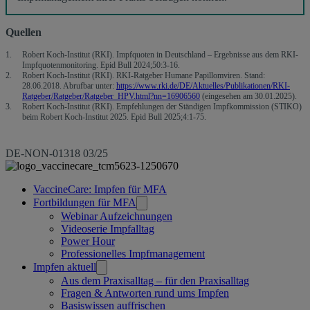
Quellen
Robert Koch-Institut (RKI). Impfquoten in Deutschland – Ergebnisse aus dem RKI-
Impfquotenmonitoring. Epid Bull 2024;50:3-16.
Robert Koch-Institut (RKI). RKI-Ratgeber Humane Papillomviren. Stand:
28.06.2018. Abrufbar unter:
https://www.rki.de/DE/Aktuelles/Publikationen/RKI-
Ratgeber/Ratgeber/Ratgeber_HPV.html?nn=16906560
(eingesehen am 30.01.2025).
Robert Koch-Institut (RKI). Empfehlungen der Ständigen Impfkommission (STIKO)
beim Robert Koch-Institut 2025. Epid Bull 2025;4:1-75.
DE-NON-01318 03/25
Verknüpfte
VaccineCare: Impfen für MFA
Fortbildungen für MFA
Seiten
Webinar Aufzeichnungen
Videoserie Impfalltag
Power Hour
Professionelles Impfmanagement
Impfen aktuell
Aus dem Praxisalltag – für den Praxisalltag
Fragen & Antworten rund ums Impfen
Basiswissen auffrischen