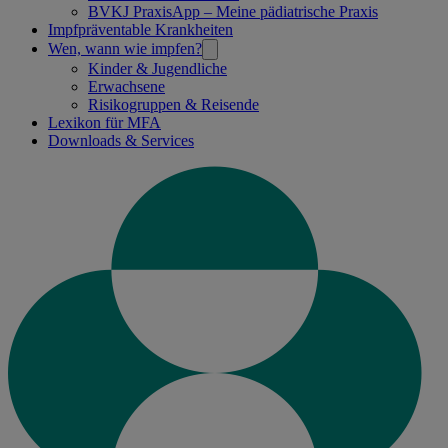
BVKJ PraxisApp – Meine pädiatrische Praxis
Impfpräventable Krankheiten
Wen, wann wie impfen?
Kinder & Jugendliche
Erwachsene
Risikogruppen & Reisende
Lexikon für MFA
Downloads & Services